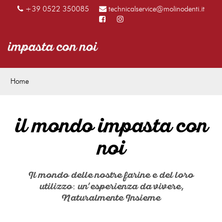
+39 0522 350085
technicalservice@molinodenti.it
Home
il mondo impasta con
noi
Il mondo delle nostre farine e del loro
utilizzo
un
esperienza da vivere
:
’
,
Naturalmente Insieme