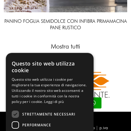
PANINO FOGLIA SEMIDOLCE CON INFIBRA PRIMAMACINA
PANE RUSTICO
Mostra tutti
Questo sito web utilizza
cookie
Questo sito web utilizza i cookie per
migliorare la tua esperienza di navigazione.
Utilizzando il nostro sito web acconsenti a
tutti i cookie in conformità con la nostra
Contattaci su Whatsapp
policy per i cookie.
Leggi di più
STRETTAMENTE NECESSARI
PERFORMANCE
Molino Denti - Stabilimento di Vicofertile | p.iva